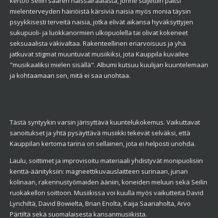
kertoo Seilin saaren naissairaalasta, jonne suljettiin paitsi
mielenterveyden häiriöistä kärsiviä naisia myös monia täysin
psyykkisesti terveitä naisia, jotka elivät aikansa hyväksyttyjen
sukupuoli- ja luokkanormien ulkopuolella tai olivat kokeneet
seksuaalista väkivaltaa. Rakenteellinen eriarvoisuus ja yhä
jatkuvat stigmat muuntuvat musiikiksi, jota Kauppila kuvailee
"musikaaliksi mielen sisällä". Albumi kutsuu kuulijan kuuntelemaan
ja kohtaamaan sen, mitä ei saa unohtaa.
Tästä syntyykin varsin järisyttävä kuuntelukokemus. Vaikuttavat
sanoitukset ja yhtä pysäyttävä musiikki tekevät selväksi, että
Kauppilan kertoma tarina on sellainen, jota ei helposti unohda.
Laulu, soittimet ja improvisoitu materiaali yhdistyvät monipuolisiin
kenttä-äänityksiin: magneettikuvauslaitteen surinaan, junan
kolinaan, rakennustyömaiden ääniin, koneiden meluun sekä Seilin
ruokakellon soittoon. Musiikissa voi kuulla myös vaikutteita David
Lynchiltä, David Bowielta, Brian Enolta, Kaija Saariaholta, Arvo
Pärtiltä sekä suomalaisesta kansanmusiikista.