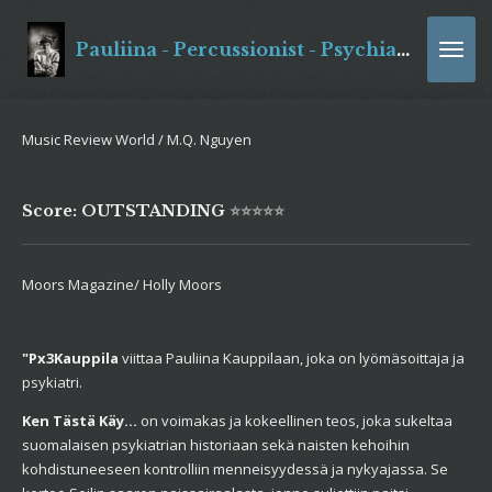
Siirry
pääsisältöön
Pauliina - Percussionist - Psychiatrist = Px3Kauppila
Music Review World / M.Q. Nguyen
Score: OUTSTANDING
⭐⭐⭐⭐⭐
Moors Magazine/ Holly Moors
"Px3Kauppila
viittaa Pauliina Kauppilaan, joka on lyömäsoittaja ja
psykiatri.
Ken Tästä Käy...
on voimakas ja kokeellinen teos, joka sukeltaa
suomalaisen psykiatrian historiaan sekä naisten kehoihin
kohdistuneeseen kontrolliin menneisyydessä ja nykyajassa. Se