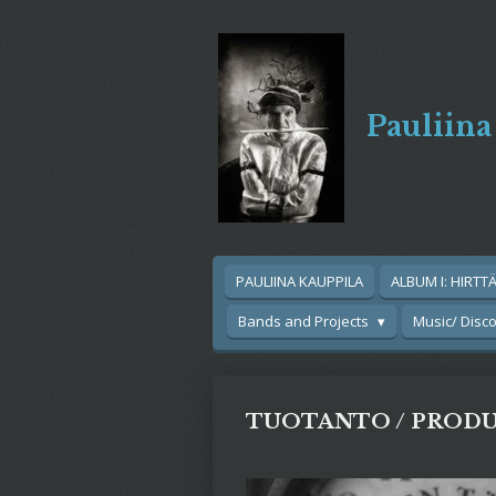
Siirry
pääsisältöön
Pauliina
PAULIINA KAUPPILA
ALBUM I: HIRTT
Bands and Projects
Music/ Disc
TUOTANTO / PROD