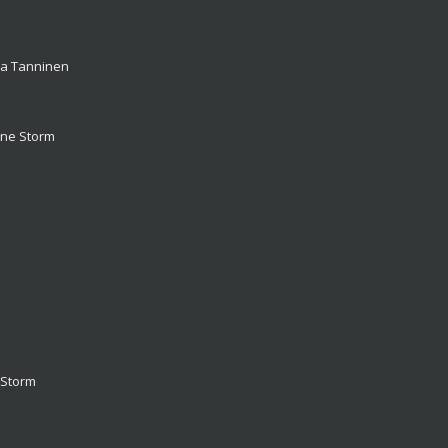
na Tanninen
nne Storm
 Storm