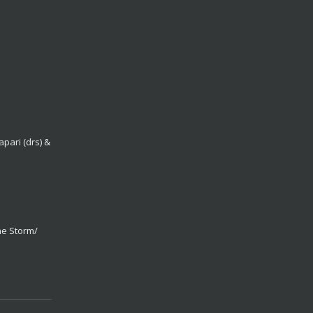
pari (drs) &
ne Storm/