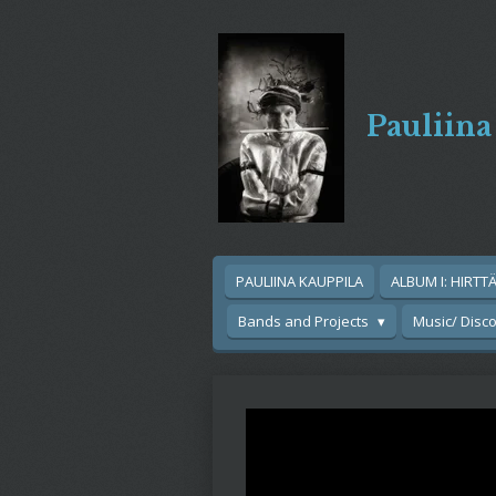
Siirry
pääsisältöön
Pauliina
PAULIINA KAUPPILA
ALBUM I: HIRTT
Bands and Projects
Music/ Disc