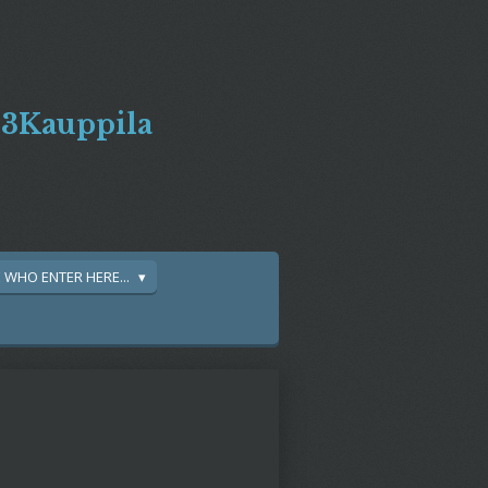
Px3Kauppila
YE WHO ENTER HERE...