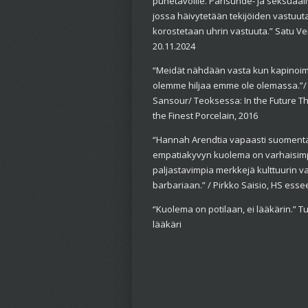
puhetavoille. Parisuhde- ja seksuaaliv
jossa häivytetään tekijöiden vastuuta
korostetaan uhrin vastuuta.” Satu V
20.11.2024
“Meidät nähdään vasta kun kapinoim
olemme hiljaa emme ole olemassa.”
Sansour/ Teoksessa: In the Future T
the Finest Porcelain, 2016
“Hannah Arendtia vapaasti suoment
empatiakyvyn kuolema on varhaisimp
paljastavimpia merkkejä kulttuurin v
barbariaan.” /
Pirkko Saisio, HS esse
“Kuolema on potilaan, ei lääkärin.” 
lääkäri