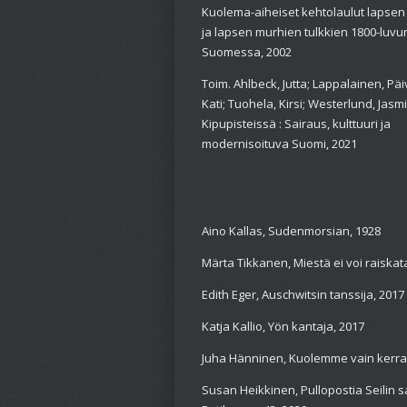
Kuolema-aiheiset kehtolaulut lapse
ja lapsen murhien tulkkien 1800-luvu
Suomessa, 2002
Toim. Ahlbeck, Jutta; Lappalainen, Päiv
Kati; Tuohela, Kirsi; Westerlund, Jasm
Kipupisteissä : Sairaus, kulttuuri ja
modernisoituva Suomi, 2021
Aino Kallas, Sudenmorsian, 1928
Märta Tikkanen, Miestä ei voi raiskat
Edith Eger, Auschwitsin tanssija, 2017
Katja Kallio, Yön kantaja, 2017
Juha Hänninen, Kuolemme vain kerra
Susan Heikkinen, Pullopostia Seilin s