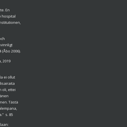
te. En
ö hospital
nstitutionen,
och
vinnligt
4 (Åbo 2006).
a, 2019
 ei ollut
lisairaita
li, ettei
hänen
inen. Tästä
ä alempana,
.” s. 85
laan: