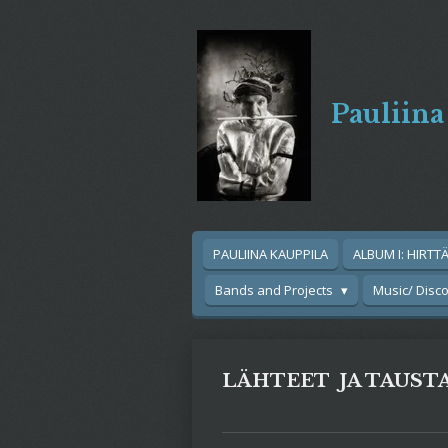
Siirry
pääsisältöön
Pauliina
PAULIINA KAUPPILA
ALBUM I: HIRTT
Bands and Projects
Music/ Disc
LÄHTEET JA TAUST