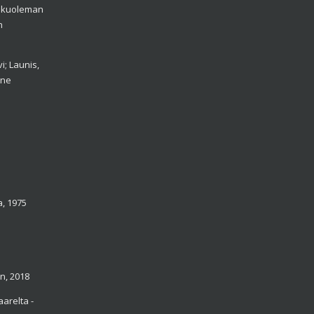
n kuoleman
n
i; Launis,
ine
a, 1975
n, 2018
aarelta -