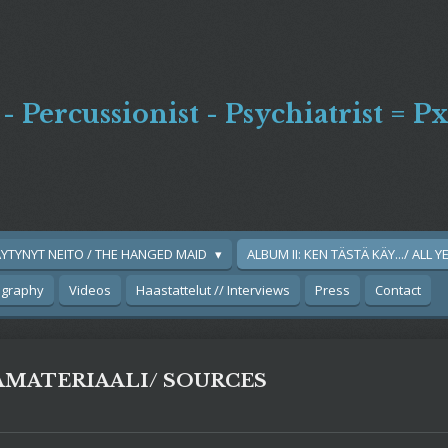
 - Percussionist - Psychiatrist = 
ÄYTYNYT NEITO / THE HANGED MAID
ALBUM II: KEN TÄSTÄ KÄY.../ ALL 
ography
Videos
Haastattelut // Interviews
Press
Contact
AMATERIAALI/ SOURCES