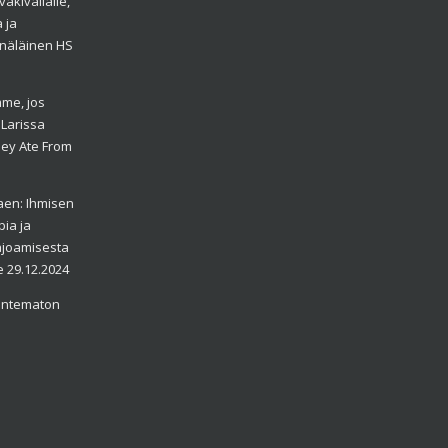
äkivallalle,
 ja
enäläinen HS
me, jos
/
Larissa
hey Ate From
aen: Ihmisen
ia ja
ajoamisesta
e 29.12.2024
Tuntematon