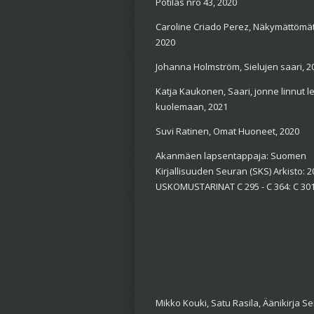
Potilas nro 43, 2020
Caroline Criado Perez, Näkymättömät
2020
Johanna Holmström, Sielujen saari, 2
Katja Kaukonen, Saari, jonne linnut l
kuolemaan, 2021
Suvi Ratinen, Omat Huoneet, 2020
Akanmäen lapsentappaja:
Suomen
Kirjallisuuden Seuran (SKS) Arkisto: 2
USKOMUSTARINAT C 295 - C 364: C 301:
Mikko Kouki, Satu Rasila, Äänikirja Sei