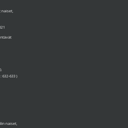
 naiset,
021
entävät
0.
 632-633 )
lin naiset,