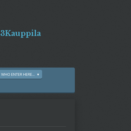
Px3Kauppila
YE WHO ENTER HERE...