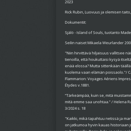
2023
Rick Rubin, Luovuus ja olemisen taito
Dokumentit:
Själö - Island of Souls, tuotanto Mad
Seilin naiset Mikaela Weurlander 200
"Niin hirvittävä hiljaisuus vallitsee näil
tienoilla, että houkuttaisi kysyä itsel
enää elossa? Mutta sittenkään täällä 
kuolema vaan elämän poissaolo."/
C
Flammarion: Voyages Aériens Impres
Étydes v.1881.
“Tärkeämpää, kuin se, mitä muistam
mitä emme saa unohtaa.” /
Helena Ra
3/2024 s. 18
"Kaikki, mikä tapahtuu netissä ja ma
on jatkumoa hyvin kauas historiaan j