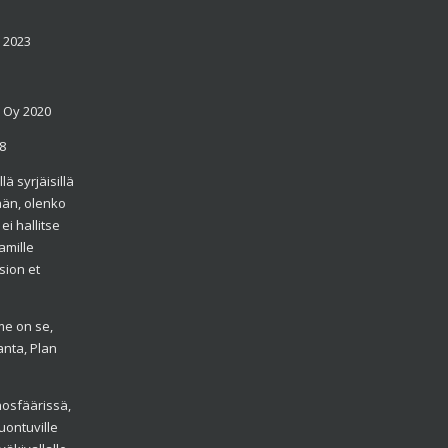
, 2023
e Oy 2020
8
lä syrjäisillä
tään, olenko
ei hallitse
amille
sion et
me on se,
nta, Plan
nosfäärissä,
uontuville