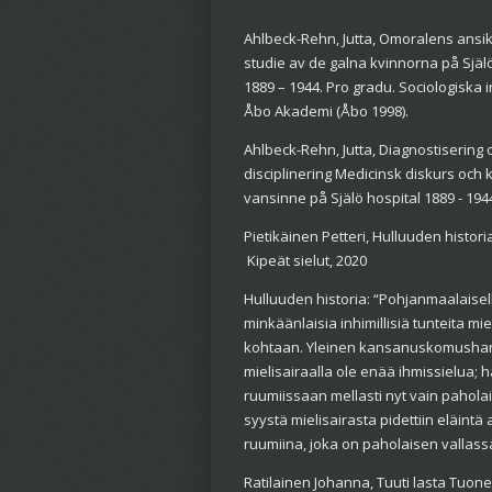
Ahlbeck-Rehn, Jutta, Omoralens ansik
studie av de galna kvinnorna på Själ
1889 – 1944. Pro gradu. Sociologiska i
Åbo Akademi (Åbo 1998).
Ahlbeck-Rehn, Jutta, Diagnostisering 
disciplinering Medicinsk diskurs och k
vansinne på Själö hospital 1889 - 194
Pietikäinen Petteri, Hulluuden histori
Kipeät sielut, 2020
Hulluuden historia: “Pohjanmaalaisella
minkäänlaisia inhimillisiä tunteita mie
kohtaan. Yleinen kansanuskomushan o
mielisairaalla ole enää ihmissielua; 
ruumiissaan mellasti nyt vain pahola
syystä mielisairasta pidettiin eläint
ruumiina, joka on paholaisen vallassa
Ratilainen Johanna, Tuuti lasta Tuone